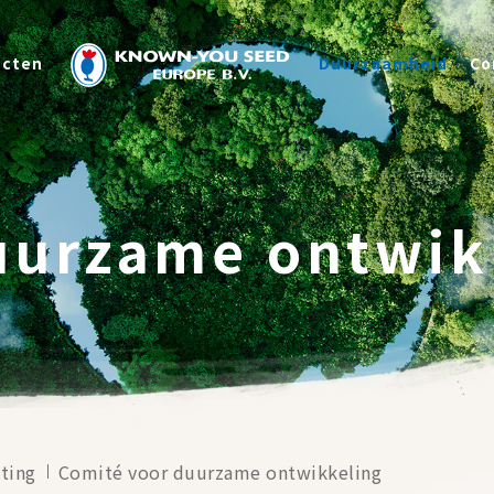
Duurzaamheid
ucten
Duurzaamheid
Co
Contact
2026 ©
KNOWN-YOU SEED CO., LTD
Ontwerp
by
iBest
uurzame ontwik
ting
Comité voor duurzame ontwikkeling