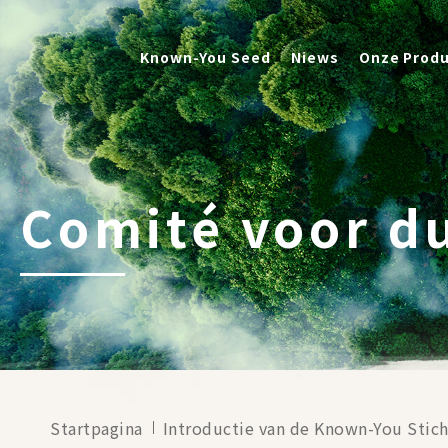
Known-You Seed
Niews
Onze Prod
Comité voor d
Startpagina
Introductie van de Known-You Stich