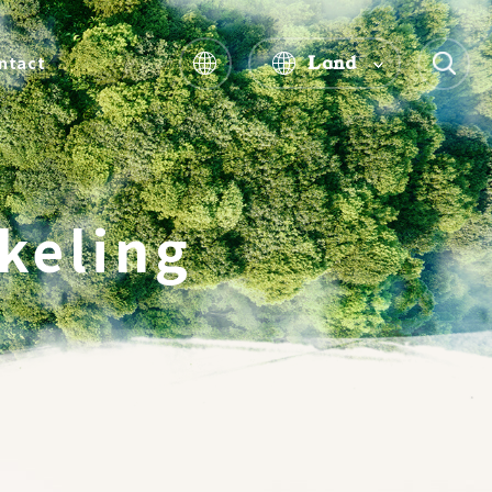
Land
ntact
keling