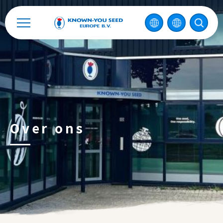
2026 ©
KNOWN-YOU SEED CO., LTD
Ontwerp
by
iBest
Over ons