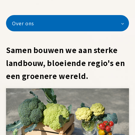
Over ons
Over ons
Samen bouwen we aan sterke
Technologieën
landbouw, bloeiende regio's en
ISO Certificering
een groenere wereld.