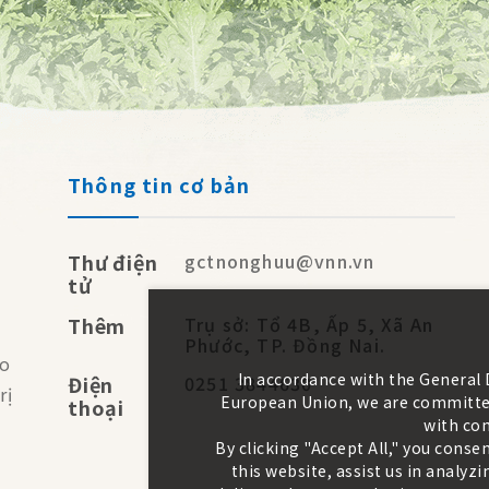
Thông tin cơ bản
Thư điện
gctnonghuu@vnn.vn
tử
Thêm
Trụ sở: Tổ 4B, Ấp 5, Xã An
Phước, TP. Đồng Nai.
No
In accordance with the General
Điện
0251 3844630
rị
European Union, we are committed
thoại
with con
By clicking "Accept All," you conse
this website, assist us in analy