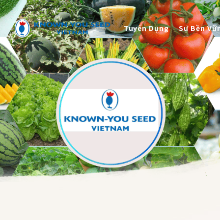
Hạt Giống
g
Tuyển Dụng
Sự Bền Vữ
Catalog Giống
Tuyển Dụng
Sự Bền Vững
Liên Hệ
中
2026 ©
KNOWN-YOU SEED CO., LTD
Thiết kế
by
iBest