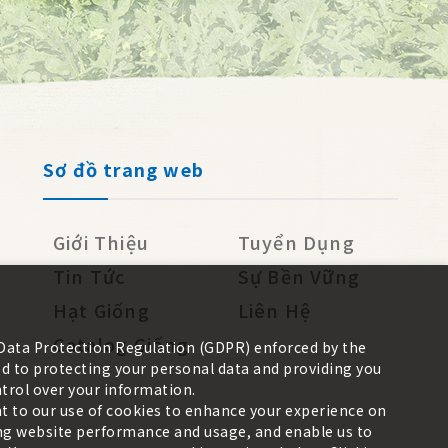
Sơ đồ trang web
Giới Thiệu
Tuyển Dụng
Tin Tức
Sự Bền Vững
Hạt Giống
Liên Hệ
Catalog Giống
 Data Protection Regulation (GDPR) enforced by the
 to protecting your personal data and providing you
trol over your information.
nt to our use of cookies to enhance your experience on
zing website performance and usage, and enable us to