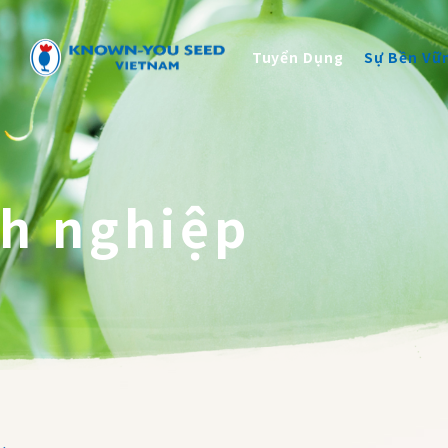
Sự Bền Vững
g
Tuyển Dụng
Sự Bền Vữ
Liên Hệ
h nghiệp
中
2026 ©
KNOWN-YOU SEED CO., LTD
Thiết kế
by
iBest