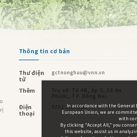
Thông tin cơ bản
Thư điện
gctnonghuu@vnn.vn
tử
Thêm
Trụ sở: Tổ 4B, Ấp 5, Xã An
Phước, TP. Đồng Nai.
No
In accordance with the General
Điện
0251 3844630
rị
European Union, we are committed
thoại
with con
By clicking "Accept All," you conse
this website, assist us in analy