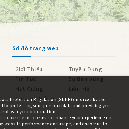
Sơ đồ trang web
Giới Thiệu
Tuyển Dụng
Tin Tức
Sự Bền Vững
Hạt Giống
Liên Hệ
Catalog Giống
 Data Protection Regulation (GDPR) enforced by the
 to protecting your personal data and providing you
trol over your information.
nt to our use of cookies to enhance your experience on
zing website performance and usage, and enable us to