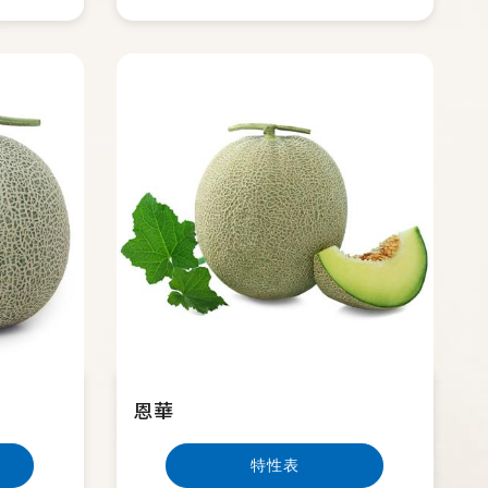
恩華
特性表