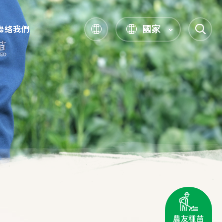
國家
聯絡我們
農友種苗