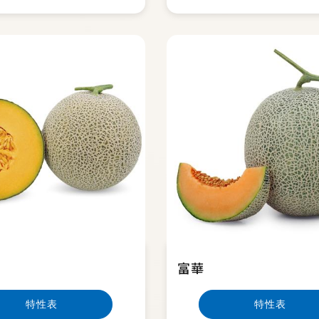
富華
特性表
特性表