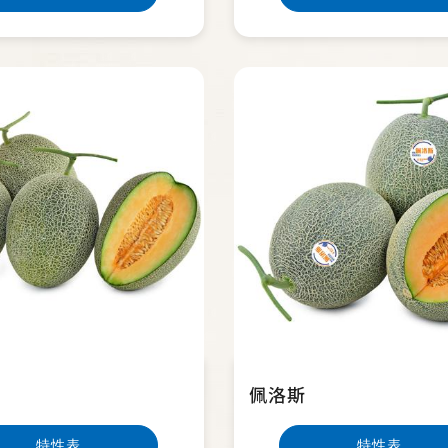
佩洛斯
特性表
特性表