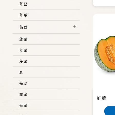
芥藍
芥菜
萵苣
菠菜
菾菜
芹菜
蔥
芫荽
韭菜
虹華
蕹菜