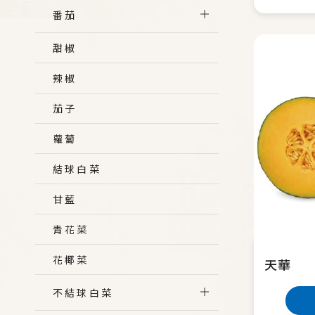
番茄
甜椒
辣椒
茄子
蘿蔔
結球白菜
甘藍
青花菜
花椰菜
天華
不結球白菜