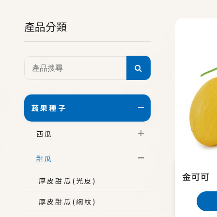
產品分類
蔬果種子
西瓜
甜瓜
金可可
厚皮甜瓜(光皮)
厚皮甜瓜(網紋)