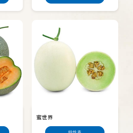
蜜世界
特性表