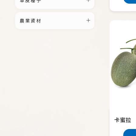
草皮種子
農業資材
卡蜜拉